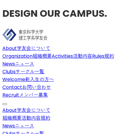
DESIGN OUR CAMPUS.
About
学友会について
Organization
組織概要
Activities
活動内容
Rules
規約
News
ニュース
Clubs
サークル一覧
Welcome
新入生の方へ
Contact
お問い合わせ
Recruit
メンバー募集
About
学友会について
組織概要
活動内容
規約
News
ニュース
Clubs
サークル一覧