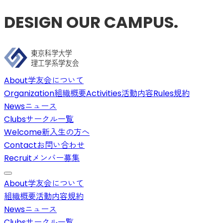
DESIGN OUR CAMPUS.
About
学友会について
Organization
組織概要
Activities
活動内容
Rules
規約
News
ニュース
Clubs
サークル一覧
Welcome
新入生の方へ
Contact
お問い合わせ
Recruit
メンバー募集
About
学友会について
組織概要
活動内容
規約
News
ニュース
Clubs
サークル一覧