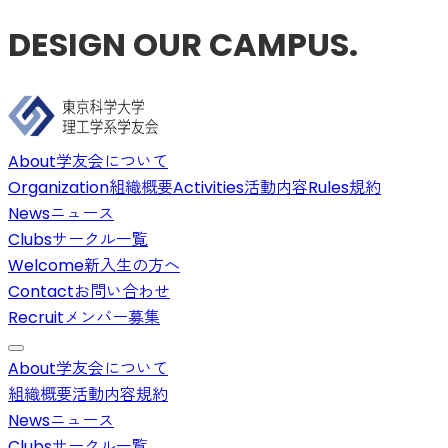
DESIGN OUR CAMPUS.
About
学友会について
Organization
組織概要
Activities
活動内容
Rules
規約
News
ニュース
Clubs
サークル一覧
Welcome
新入生の方へ
Contact
お問い合わせ
Recruit
メンバー募集
About
学友会について
組織概要
活動内容
規約
News
ニュース
Clubs
サークル一覧