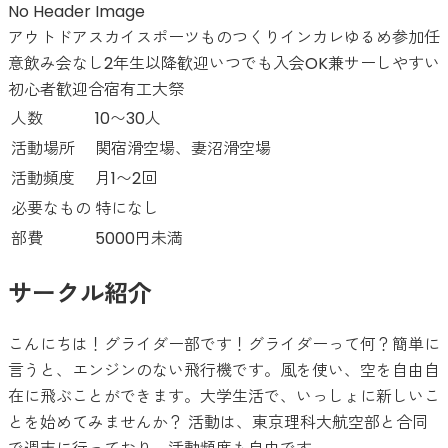
No Header Image
アウトドア
スカイスポーツ
ものつくり
インカレ
ゆるめ
参加任
意
飲み会なし
2年生以降歓迎
いつでも入会OK
兼サーしやすい
初心者歓迎
合宿有
工大祭
人数
10〜30人
活動場所
関宿滑空場、妻沼滑空場
活動頻度
月1〜2回
必要なもの
特になし
部費
5000円未満
サークル紹介
こんにちは！グライダー部です！グライダーって何？簡単に
言うと、エンジンのない飛行機です。風を使い、空を自由自
在に飛ぶことができます。大学生活で、いっしょに新しいこ
とを始めてみませんか？ 活動は、東京理科大航空部と合同