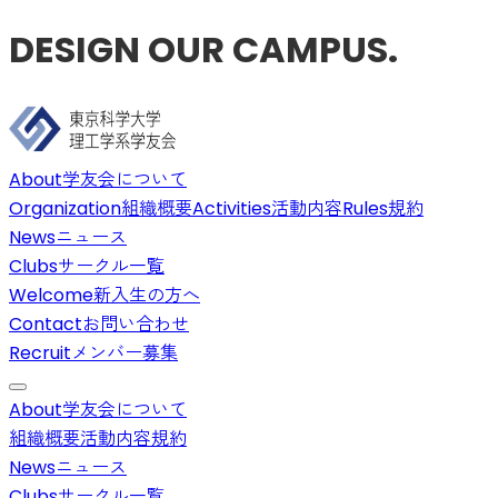
DESIGN OUR CAMPUS.
About
学友会について
Organization
組織概要
Activities
活動内容
Rules
規約
News
ニュース
Clubs
サークル一覧
Welcome
新入生の方へ
Contact
お問い合わせ
Recruit
メンバー募集
About
学友会について
組織概要
活動内容
規約
News
ニュース
Clubs
サークル一覧