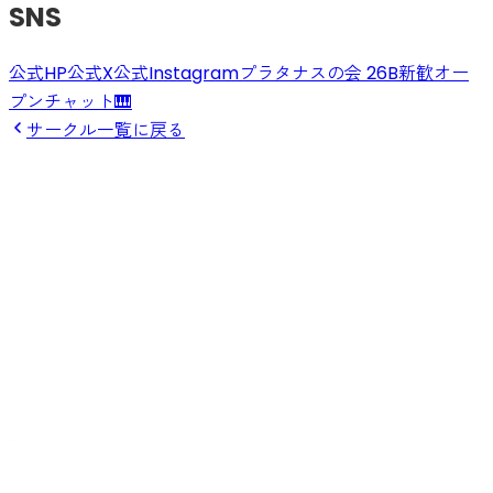
SNS
公式HP
公式X
公式Instagram
プラタナスの会 26B新歓オー
プンチャット🎹
サークル一覧に戻る