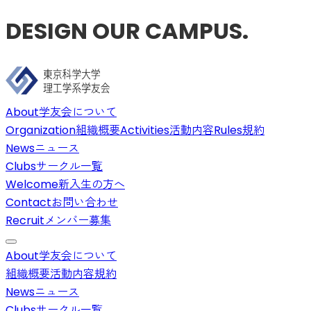
DESIGN OUR CAMPUS.
About
学友会について
Organization
組織概要
Activities
活動内容
Rules
規約
News
ニュース
Clubs
サークル一覧
Welcome
新入生の方へ
Contact
お問い合わせ
Recruit
メンバー募集
About
学友会について
組織概要
活動内容
規約
News
ニュース
Clubs
サークル一覧