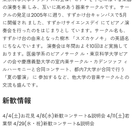
の演奏を楽 しみ、互いに高めあう器楽サークルです。 サー
クルの発足は2005年に遡り、すずかけ台キャンパスで5月
に開催され ました、すずかけサイエンスデイ にてピアノ演
奏会を行ったのをはじまりとし ています。サークル名も、
すずかけ台の由来となった樹木 「スズカケノキ」 の英語名
にちなんでいます。 演奏会は年間およそ10回ほど実施して
おります。医歯学系のピアノサーク ル・東京科学大学ピア
ノの会や慶應義塾大学の室内楽サークル・カデンツァフ ィ
ルハーモニーと合同コンサート、都内7大学が合同で行う
「夏の響演」 に 参加するなど、他大学の音楽サークルとの
交流も盛んです。
新歓情報
4/4(土)お花見 4/8(水)新歓コンサート&説明会 4/11(土)若
葉祭 4/29(水・祝)新歓コンサート&説明会