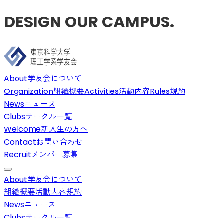
DESIGN OUR CAMPUS.
About
学友会について
Organization
組織概要
Activities
活動内容
Rules
規約
News
ニュース
Clubs
サークル一覧
Welcome
新入生の方へ
Contact
お問い合わせ
Recruit
メンバー募集
About
学友会について
組織概要
活動内容
規約
News
ニュース
Clubs
サークル一覧