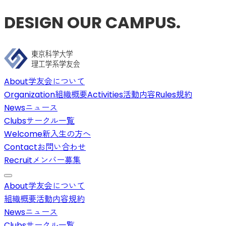
DESIGN OUR CAMPUS.
About
学友会について
Organization
組織概要
Activities
活動内容
Rules
規約
News
ニュース
Clubs
サークル一覧
Welcome
新入生の方へ
Contact
お問い合わせ
Recruit
メンバー募集
About
学友会について
組織概要
活動内容
規約
News
ニュース
Clubs
サークル一覧