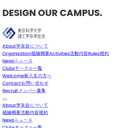
DESIGN OUR CAMPUS.
About
学友会について
Organization
組織概要
Activities
活動内容
Rules
規約
News
ニュース
Clubs
サークル一覧
Welcome
新入生の方へ
Contact
お問い合わせ
Recruit
メンバー募集
About
学友会について
組織概要
活動内容
規約
News
ニュース
Clubs
サークル一覧