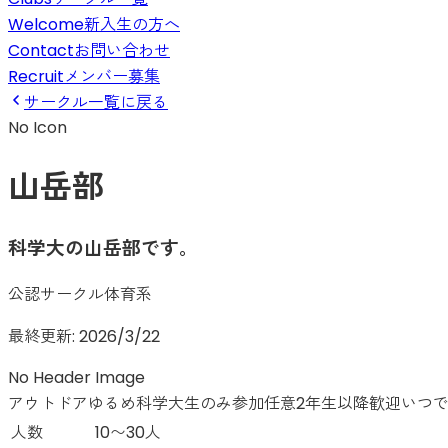
Welcome
新入生の方へ
Contact
お問い合わせ
Recruit
メンバー募集
サークル一覧に戻る
No Icon
山岳部
科学大の山岳部です。
公認サークル
体育系
最終更新:
2026/3/22
No Header Image
アウトドア
ゆるめ
科学大生のみ
参加任意
2年生以降歓迎
いつで
人数
10〜30人