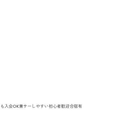
も入会OK
兼サーしやすい
初心者歓迎
合宿有