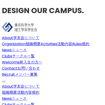
DESIGN OUR CAMPUS.
About
学友会について
Organization
組織概要
Activities
活動内容
Rules
規約
News
ニュース
Clubs
サークル一覧
Welcome
新入生の方へ
Contact
お問い合わせ
Recruit
メンバー募集
About
学友会について
組織概要
活動内容
規約
News
ニュース
Clubs
サークル一覧