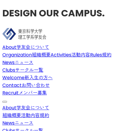
DESIGN OUR CAMPUS.
About
学友会について
Organization
組織概要
Activities
活動内容
Rules
規約
News
ニュース
Clubs
サークル一覧
Welcome
新入生の方へ
Contact
お問い合わせ
Recruit
メンバー募集
About
学友会について
組織概要
活動内容
規約
News
ニュース
Clubs
サークル一覧